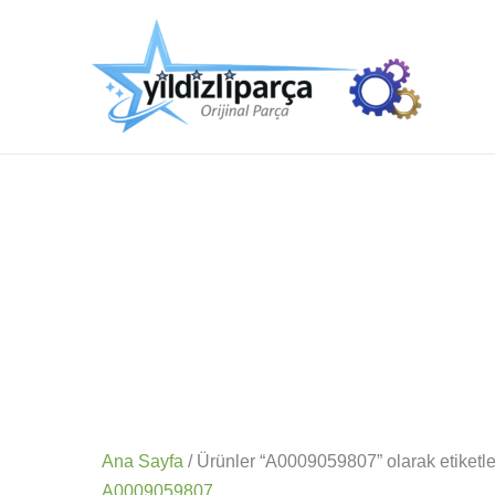
İçeriğe
atla
Ana Sayfa
/ Ürünler “A0009059807” olarak etiketl
A0009059807