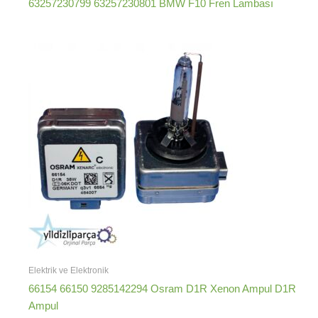
63257230799 63257230801 BMW F10 Fren Lambası
Elektrik ve Elektronik
66154 66150 9285142294 Osram D1R Xenon Ampul D1R
Ampul