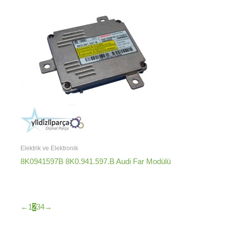
Elektrik ve Elektronik
8K0941597B 8K0.941.597.B Audi Far Modülü
←
1
2
3
4
→