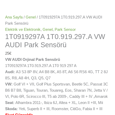
Ana Sayfa
/
Genel
/ 1T0919297A 1T0.919.297.A VW AUDI
Park Sensörü
Elektrik ve Elektronik
,
Genel
,
Park Sensor
1T0919297A 1T0.919.297.A VW
AUDI Park Sensörü
25
€
VW AUDI Orjinal Park Sensörü
1T0919297A 1T0.919.297.A 1T0 919 297 A
Audi:
A3 S3 8P 8V, A4 B8 8K, A5 8T, A6 S6 RS6 4G, TT 2 8J
8S, R8, A8 4H, Q3, Q5, Q7
VW:
Golf VI + VII, Golf Plus Sportsvan, Beetle 5C, Passat 3C
B6 B7 B8, Tiguan, Touran, Touareg, Eos, Sharan 7N, Jetta V /
VI, Polo 6R, Scirocco III, T5 ab 2009-, Caddy III + IV ,Amarok
Seat:
Alhambra 2011-, Ibiza 6J, Altea + XL, Leon II +III, Mii
Skoda:
Yeti, Superb II + III, Roomster, CitiGo, Fabia II + III