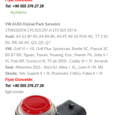
Fiyat Günceldir.
Tel: +90 555 376 27 28
Açıklama
VW AUDI Orjinal Park Sensörü
1T0919297A 1T0.919.297.A 1T0 919 297 A
Audi:
A3 S3 8P 8V, A4 B8 8K, A5 8T, A6 S6 RS6 4G, TT 2 8J
8S, R8, A8 4H, Q3, Q5, Q7
VW:
Golf VI + VII, Golf Plus Sportsvan, Beetle 5C, Passat 3C
B6 B7 B8, Tiguan, Touran, Touareg, Eos, Sharan 7N, Jetta V /
VI, Polo 6R, Scirocco III, T5 ab 2009-, Caddy III + IV ,Amarok
Seat:
Alhambra 2011-, Ibiza 6J, Altea + XL, Leon II +III, Mii
Skoda:
Yeti, Superb II + III, Roomster, CitiGo, Fabia II + III
Fiyat Günceldir.
Tel: +90 555 376 27 28
İlgili ürünler