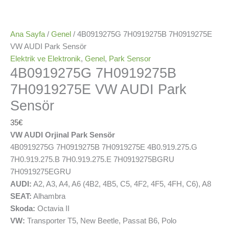
Ana Sayfa
/
Genel
/ 4B0919275G 7H0919275B 7H0919275E
VW AUDI Park Sensör
Elektrik ve Elektronik
,
Genel
,
Park Sensor
4B0919275G 7H0919275B
7H0919275E VW AUDI Park
Sensör
35
€
VW AUDI Orjinal Park Sensör
4B0919275G 7H0919275B 7H0919275E 4B0.919.275.G
7H0.919.275.B 7H0.919.275.E 7H0919275BGRU
7H0919275EGRU
AUDI:
A2, A3, A4, A6 (4B2, 4B5, C5, 4F2, 4F5, 4FH, C6), A8
SEAT:
Alhambra
Skoda:
Octavia II
VW:
Transporter T5, New Beetle, Passat B6, Polo