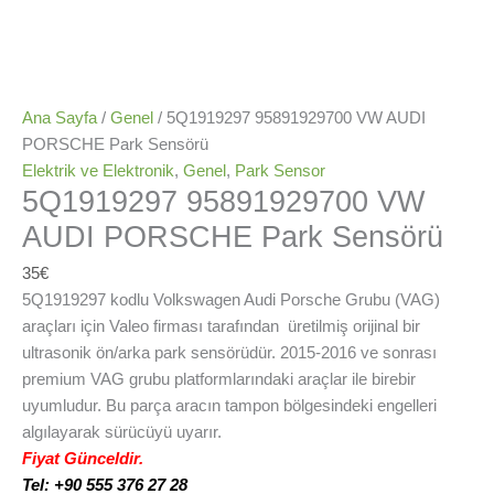
Ana Sayfa
/
Genel
/ 5Q1919297 95891929700 VW AUDI
PORSCHE Park Sensörü
Elektrik ve Elektronik
,
Genel
,
Park Sensor
5Q1919297 95891929700 VW
AUDI PORSCHE Park Sensörü
35
€
5Q1919297 kodlu Volkswagen Audi Porsche Grubu (VAG)
araçları için Valeo firması tarafından üretilmiş orijinal bir
ultrasonik ön/arka park sensörüdür. 2015-2016 ve sonrası
premium VAG grubu platformlarındaki araçlar ile birebir
uyumludur. Bu parça aracın tampon bölgesindeki engelleri
algılayarak sürücüyü uyarır.
Fiyat Günceldir.
Tel: +90 555 376 27 28