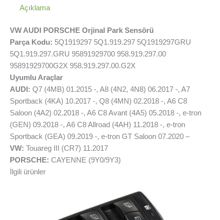
Açıklama
VW AUDI PORSCHE Orjinal Park Sensörü
Parça Kodu:
5Q1919297 5Q1.919.297 5Q1919297GRU
5Q1.919.297.GRU 95891929700 958.919.297.00
95891929700G2X 958.919.297.00.G2X
Uyumlu Araçlar
AUDI:
Q7 (4MB) 01.2015 -, A8 (4N2, 4N8) 06.2017 -, A7
Sportback (4KA) 10.2017 -, Q8 (4MN) 02.2018 -, A6 C8
Saloon (4A2) 02.2018 -, A6 C8 Avant (4A5) 05.2018 -, e-tron
(GEN) 09.2018 -, A6 C8 Allroad (4AH) 11.2018 -, e-tron
Sportback (GEA) 09.2019 -, e-tron GT Saloon 07.2020 –
VW:
Touareg III (CR7) 11.2017
PORSCHE:
CAYENNE (9Y0/9Y3)
İlgili ürünler