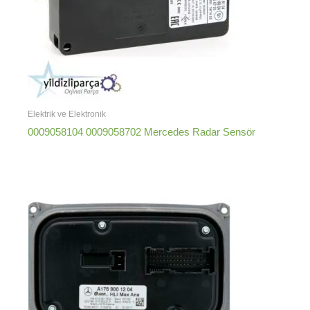
Elektrik ve Elektronik
0009058104 0009058702 Mercedes Radar Sensör