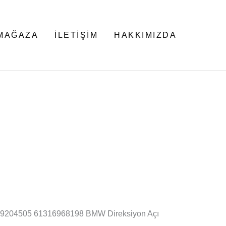
MAĞAZA
İLETIŞIM
HAKKIMIZDA
19204505 61316968198 BMW Direksiyon Açı