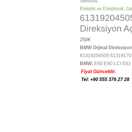
Sensörü
Elektrik ve Elektronik
,
Ge
6131920450
Direksiyon A
250
€
BMW Orjinal Direksiyo
61319204505 61319170
BMW:
E60 E60 LCI E61 
Fiyat Günceldir.
Tel: +90 555 376 27 28