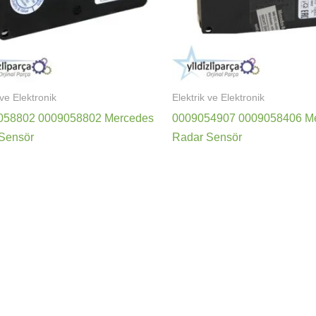
 ve Elektronik
Elektrik ve Elektronik
058802 0009058802 Mercedes
0009054907 0009058406 M
Sensör
Radar Sensör