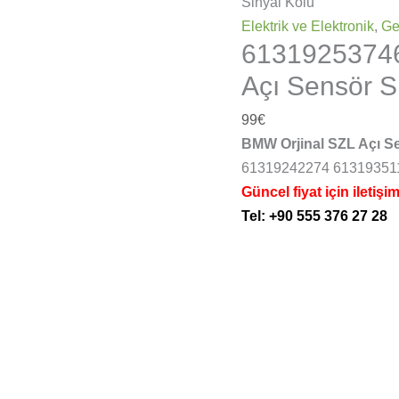
Sinyal Kolu
Elektrik ve Elektronik
,
Ge
6131925374
Açı Sensör S
99
€
BMW Orjinal SZL Açı Se
61319242274 6131935
Güncel fiyat için iletişi
Tel: +90 555 376 27 28