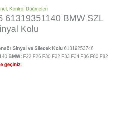
nel
,
Kontrol Düğmeleri
6 61319351140 BMW SZL
inyal Kolu
nsör Sinyal ve Silecek Kolu
61319253746
1140
BMW:
F22 F26 F30 F32 F33 F34 F36 F80 F82
me geçiniz.