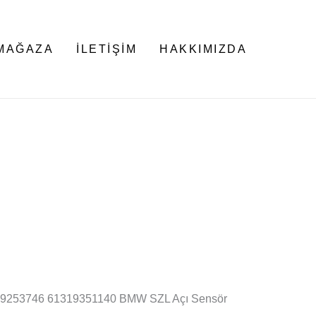
MAĞAZA
İLETIŞIM
HAKKIMIZDA
19253746 61319351140 BMW SZL Açı Sensör