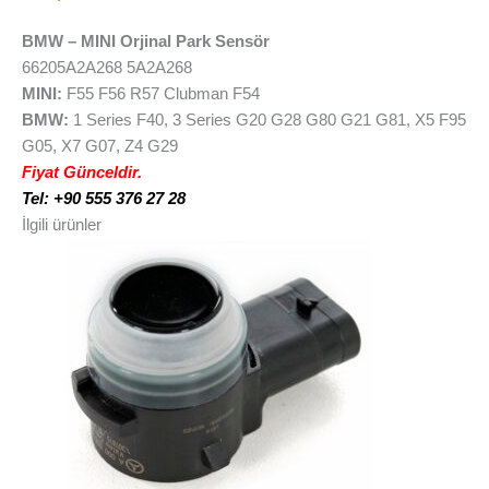
BMW – MINI Orjinal Park Sensör
66205A2A268 5A2A268
MINI:
F55 F56 R57 Clubman F54
BMW:
1 Series F40, 3 Series G20 G28 G80 G21 G81, X5 F95
G05, X7 G07, Z4 G29
Fiyat Günceldir.
Tel: +90 555 376 27 28
İlgili ürünler