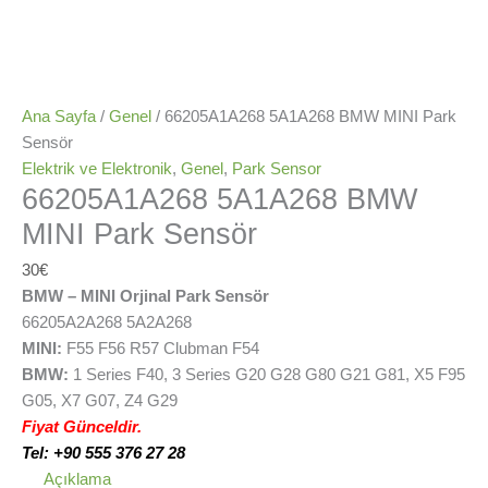
Ana Sayfa
/
Genel
/ 66205A1A268 5A1A268 BMW MINI Park
Sensör
Elektrik ve Elektronik
,
Genel
,
Park Sensor
66205A1A268 5A1A268 BMW
MINI Park Sensör
30
€
BMW – MINI Orjinal Park Sensör
66205A2A268 5A2A268
MINI:
F55 F56 R57 Clubman F54
BMW:
1 Series F40, 3 Series G20 G28 G80 G21 G81, X5 F95
G05, X7 G07, Z4 G29
Fiyat Günceldir.
Tel: +90 555 376 27 28
Açıklama