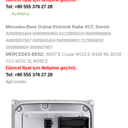
Tel: +90 555 376 27 28
Açıklama
Mercedes-Benz Orjinal Distronik Radar ACC Sensör
A0009001604 A0009000803 A2129000010 A0009006804
A0009007807 0009001604 0009000803 2129000010
0009006804 0009007807
MERCEDES-BENZ:
W207 E Coupe W212 E W166 ML W218
CLS W231 SL W292 E
Güncel fiyat için iletişime geçiniz.
Tel: +90 555 376 27 28
İlgili ürünler