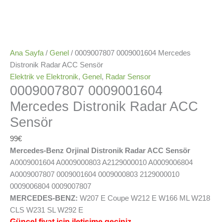
Ana Sayfa
/
Genel
/ 0009007807 0009001604 Mercedes
Distronik Radar ACC Sensör
Elektrik ve Elektronik
,
Genel
,
Radar Sensor
0009007807 0009001604
Mercedes Distronik Radar ACC
Sensör
99
€
Mercedes-Benz Orjinal Distronik Radar ACC Sensör
A0009001604 A0009000803 A2129000010 A0009006804
A0009007807 0009001604 0009000803 2129000010
0009006804 0009007807
MERCEDES-BENZ:
W207 E Coupe W212 E W166 ML W218
CLS W231 SL W292 E
Güncel fiyat için iletişime geçiniz.