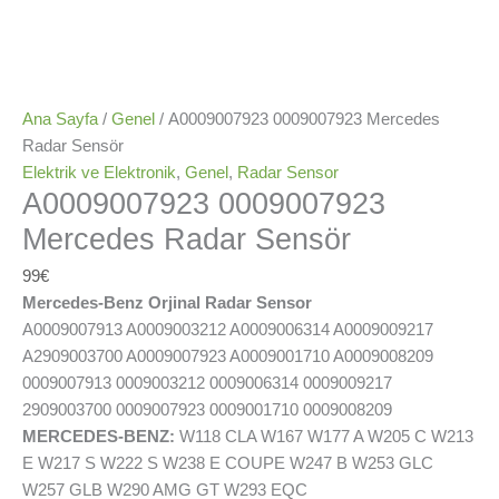
Ana Sayfa
/
Genel
/ A0009007923 0009007923 Mercedes
Radar Sensör
Elektrik ve Elektronik
,
Genel
,
Radar Sensor
A0009007923 0009007923
Mercedes Radar Sensör
99
€
Mercedes-Benz Orjinal Radar Sensor
A0009007913 A0009003212 A0009006314 A0009009217
A2909003700 A0009007923 A0009001710 A0009008209
0009007913 0009003212 0009006314 0009009217
2909003700 0009007923 0009001710 0009008209
MERCEDES-BENZ:
W118 CLA W167 W177 A W205 C W213
E W217 S W222 S W238 E COUPE W247 B W253 GLC
W257 GLB W290 AMG GT W293 EQC