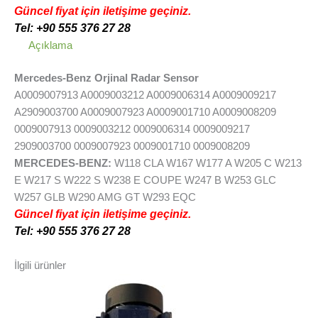
Güncel fiyat için iletişime geçiniz.
Tel: +90 555 376 27 28
Açıklama
Mercedes-Benz Orjinal Radar Sensor
A0009007913 A0009003212 A0009006314 A0009009217
A2909003700 A0009007923 A0009001710 A0009008209
0009007913 0009003212 0009006314 0009009217
2909003700 0009007923 0009001710 0009008209
MERCEDES-BENZ:
W118 CLA W167 W177 A W205 C W213
E W217 S W222 S W238 E COUPE W247 B W253 GLC
W257 GLB W290 AMG GT W293 EQC
Güncel fiyat için iletişime geçiniz.
Tel: +90 555 376 27 28
İlgili ürünler