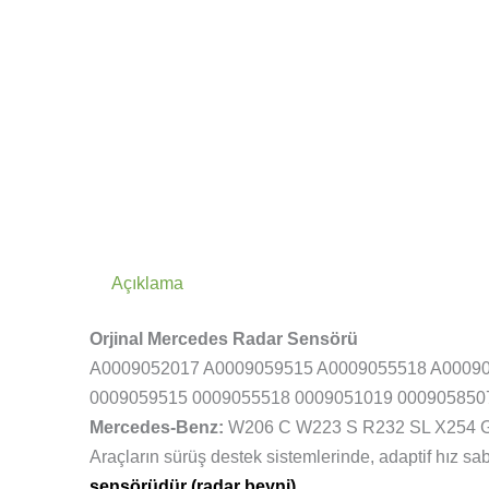
Açıklama
Orjinal Mercedes Radar Sensörü
A0009052017 A0009059515 A0009055518 A0009
0009059515 0009055518 0009051019 000905850
Mercedes-Benz:
W206 C W223 S R232 SL X254 
Araçların sürüş destek sistemlerinde, adaptif hız sab
sensörüdür (radar beyni)
.