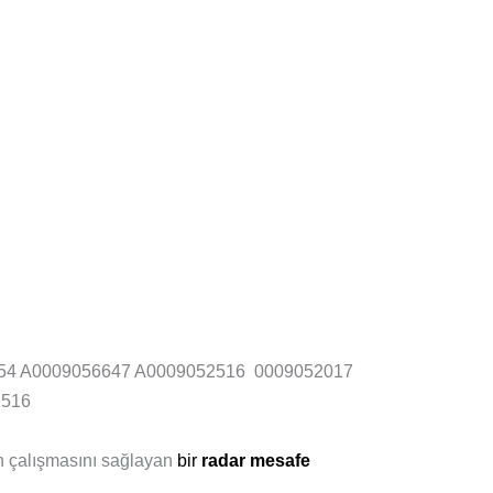
54 A0009056647 A0009052516 0009052017
2516
rın çalışmasını sağlayan
bir
radar mesafe