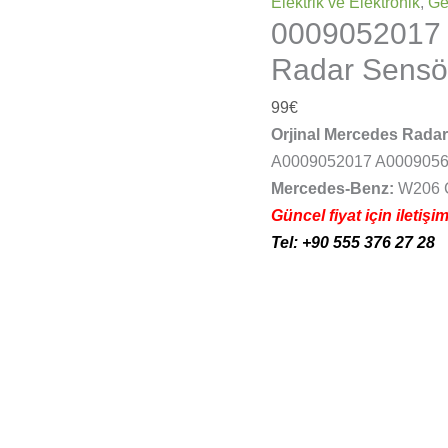
Elektrik ve Elektronik
,
Ge
0009052017
Radar Sensö
99
€
Orjinal Mercedes Rada
A0009052017 A000905
Mercedes-Benz:
W206 
Güncel fiyat için iletişi
Tel: +90 555 376 27 28