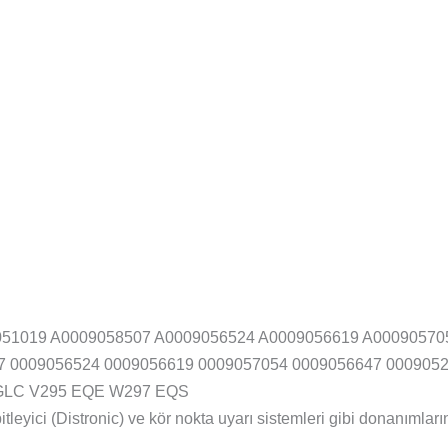
051019 A0009058507 A0009056524 A0009056619 A00090570
7 0009056524 0009056619 0009057054 0009056647 000905
GLC V295 EQE W297 EQS
itleyici (Distronic) ve kör nokta uyarı sistemleri gibi donanımla