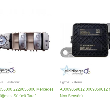
 ve Elektronik
Egzoz Sistemi
056800 2229056800 Mercedes
A0009059812 0009059812 
ğmesi Sürücü Tarafı
Nox Sensörü