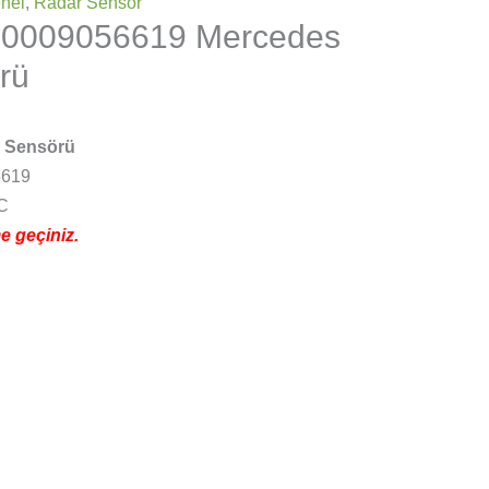
nel
,
Radar Sensor
 0009056619 Mercedes
rü
r Sensörü
6619
C
me geçiniz.