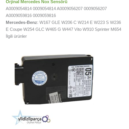
Orjinal Mercedes Nox Sensörü
A0009054814 0009054814 A0009056207 0009056207
A0009059816 0009059816
Mercedes-Benz
: W167 GLE W206 C W214 E W223 S W236
E Coupe W254 GLC W465 G W447 Vito W910 Sprinter M654
İlgili ürünler