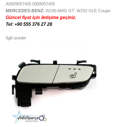
A0009057405 0009057405
MERCEDES-BENZ:
W190 AMG GT W292 GLE Coupe
Güncel fiyat için iletişime geçiniz.
Tel: +90 555 376 27 28
İlgili ürünler