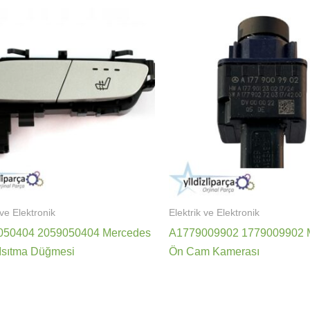
 ve Elektronik
Elektrik ve Elektronik
050404 2059050404 Mercedes
A1779009902 1779009902 
 Isıtma Düğmesi
Ön Cam Kamerası