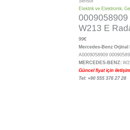
Sensör
Elektrik ve Elektronik
,
Ge
0009058909
W213 E Rada
99
€
Mercedes-Benz Orjinal
A0009058909 00090589
MERCEDES-BENZ:
W2
Güncel fiyat için iletişi
Tel: +90 555 376 27 28