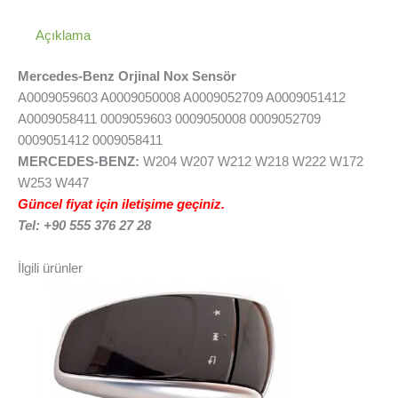
Açıklama
Mercedes-Benz Orjinal Nox Sensör
A0009059603 A0009050008 A0009052709 A0009051412
A0009058411 0009059603 0009050008 0009052709
0009051412 0009058411
MERCEDES-BENZ:
W204 W207 W212 W218 W222 W172
W253 W447
Güncel fiyat için iletişime geçiniz.
Tel: +90 555 376 27 28
İlgili ürünler