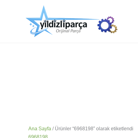
İçeriğe
atla
Ana Sayfa
/ Ürünler “6968198” olarak etiketlendi
6968198