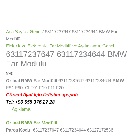
Ana Sayfa
/
Genel
/ 63117237647 63117234644 BMW Far
Modülü
Elektrik ve Elektronik
,
Far Modülü ve Aydınlatma
,
Genel
63117237647 63117234644 BMW
Far Modülü
99
€
Orjinal BMW Far Modülü
63117237647 63117234644
BMW:
E84 E90LCI F01 F10 F11 F20
Güncel fiyat için iletişime geçiniz.
Tel: +90 555 376 27 28
Açıklama
Orjinal BMW Far Modülü
Parça Kodu:
63117237647 63117234644 63127172536