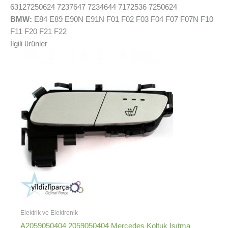
63127250624 7237647 7234644 7172536 7250624
BMW:
E84 E89 E90N E91N F01 F02 F03 F04 F07 F07N F10
F11 F20 F21 F22
İlgili ürünler
Elektrik ve Elektronik
A2059050404 2059050404 Mercedes Koltuk Isıtma