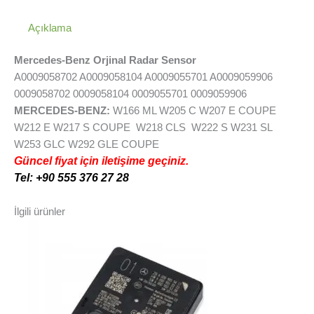
Açıklama
Mercedes-Benz Orjinal Radar Sensor
A0009058702 A0009058104 A0009055701 A0009059906
0009058702 0009058104 0009055701 0009059906
MERCEDES-BENZ:
W166 ML W205 C W207 E COUPE
W212 E W217 S COUPE W218 CLS W222 S W231 SL
W253 GLC W292 GLE COUPE
Güncel fiyat için iletişime geçiniz.
Tel: +90 555 376 27 28
İlgili ürünler