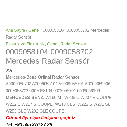
Ana Sayfa
/
Genel
/ 0009058104 0009058702 Mercedes
Radar Sensör
Elektrik ve Elektronik
,
Genel
,
Radar Sensor
0009058104 0009058702
Mercedes Radar Sensör
99
€
Mercedes-Benz Orjinal Radar Sensor
A0009058702 A0009058104 A0009055701 A0009059906
0009058702 0009058104 0009055701 0009059906
MERCEDES-BENZ:
W166 ML W205 C W207 E COUPE
W212 E W217 S COUPE W218 CLS W222 S W231 SL
W253 GLC W292 GLE COUPE
Güncel fiyat için iletişime geçiniz.
Tel: +90 555 376 27 28