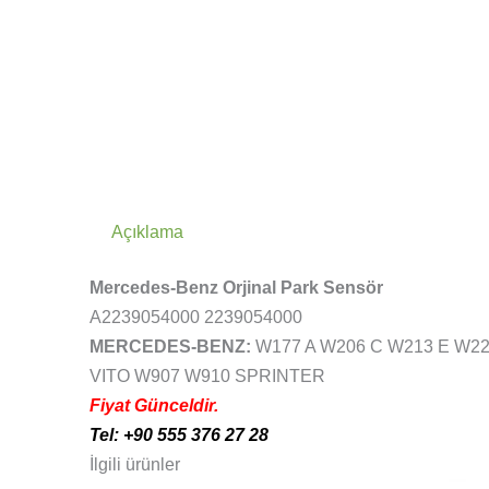
Açıklama
Mercedes-Benz Orjinal Park Sensör
A2239054000 2239054000
MERCEDES-BENZ:
W177 A W206 C W213 E W2
VITO W907 W910 SPRINTER
Fiyat Günceldir.
Tel: +90 555 376 27 28
İlgili ürünler