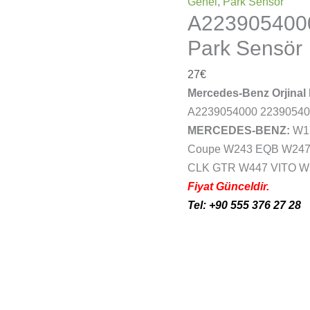
Genel
,
Park Sensor
A223905400
Park Sensör
27
€
Mercedes-Benz Orjinal
A2239054000 2239054
MERCEDES-BENZ:
W17
Coupe W243 EQB W247
CLK GTR W447 VITO 
Fiyat Günceldir.
Tel: +90 555 376 27 28