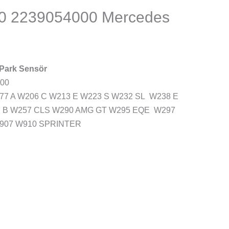
0 2239054000 Mercedes
 Park Sensör
000
7 A W206 C W213 E W223 S W232 SL W238 E
 B W257 CLS W290 AMG GT W295 EQE W297
W907 W910 SPRINTER