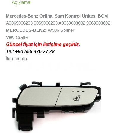
Açıklama
Mercedes-Benz Orjinal Sam Kontrol Ünitesi BCM
A9069006203 9069006203 A9069003602 9069003602
MERCEDES-BENZ:
W906 Spriner
VW:
Crafter
Güncel fiyat için iletişime geçiniz.
Tel: +90 555 376 27 28
İlgili ürünler