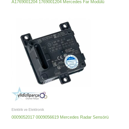
A1769001204 1769001204 Mercedes Far Modülü
Elektrik ve Elektronik
0009052017 0009056619 Mercedes Radar Sensörü