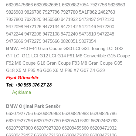
66209475666 66209826951 66209827054 7927756 9826963
9826983 9826786 7927796 7927780 5A1F862 2462763
7927800 7927820 9459560 9471932 9473497 9472120
9472098 9472126 9472134 9472142 9472146 9472200
9472244 9472208 9472108 9472240 9473510 9472248
9475666 9472279 9475666 9826951 9827054
BMW:
F40 F44 Gran Coupe G30 LCI G31 Touring LCI G32
GT LCI G11 LCI G12 LCI G14 F91 M8 Convertible G15 Coupe
F92 M8 Coupe G16 Gran Coupe F93 M8 Gran Coupe G05
G18 X5 M F95 X6 G06 X6 M F96 X7 G07 Z4 G29
Fiyat Günceldir.
Tel: +90 555 376 27 28
Açıklama
BMW Orjinal Park Sensör
66207927756 66209826963 66209826983 66209826786
66207927796 66207927780 66205A1F862 66202462763
66207927800 66207927820 66209459560 66209471932
66209473497 66209472120 66209472098 66209472126