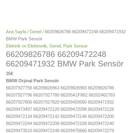
Ana Sayfa
/
Genel
/ 66209826786 66209472248 66209471932
BMW Park Sensör
Elektrik ve Elektronik
,
Genel
,
Park Sensor
66209826786 66209472248
66209471932 BMW Park Sensör
35
€
BMW Orjinal Park Sensör
66207927756 66209826963 66209826983 66209826786
66207927796 66207927780 66205A1F862 66202462763
66207927800 66207927820 66209459560 66209471932
66209473497 66209472120 66209472098 66209472126
66209472134 66209472142 66209472146 66209472200
66209472244 66209472208 66209472108 66209472240
66209473510 66209472248 66209475666 66209472279