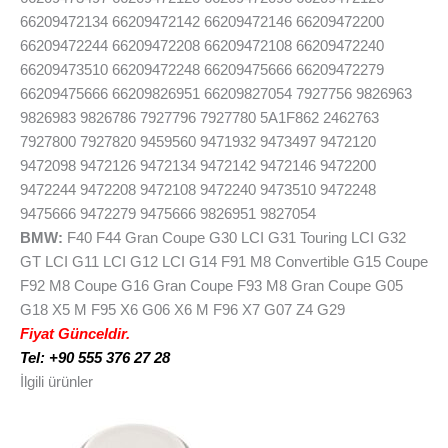
66209472134 66209472142 66209472146 66209472200
66209472244 66209472208 66209472108 66209472240
66209473510 66209472248 66209475666 66209472279
66209475666 66209826951 66209827054 7927756 9826963
9826983 9826786 7927796 7927780 5A1F862 2462763
7927800 7927820 9459560 9471932 9473497 9472120
9472098 9472126 9472134 9472142 9472146 9472200
9472244 9472208 9472108 9472240 9473510 9472248
9475666 9472279 9475666 9826951 9827054
BMW:
F40 F44 Gran Coupe G30 LCI G31 Touring LCI G32
GT LCI G11 LCI G12 LCI G14 F91 M8 Convertible G15 Coupe
F92 M8 Coupe G16 Gran Coupe F93 M8 Gran Coupe G05
G18 X5 M F95 X6 G06 X6 M F96 X7 G07 Z4 G29
Fiyat Günceldir.
Tel: +90 555 376 27 28
İlgili ürünler